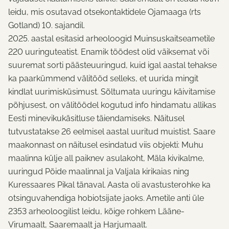
leidu, mis osutavad otsekontaktidele Ojamaaga (rts
Gotland) 10. sajandil.
2025. aastal esitasid arheoloogid Muinsuskaitseametile
220 uuringuteatist. Enamik töödest olid väiksemat või
suuremat sorti päästeuuringud, kuid igal aastal tehakse
ka paarkümmend välitööd selleks, et uurida mingit
kindlat uurimisküsimust. Sõltumata uuringu käivitamise
põhjusest, on välitöödel kogutud info hindamatu allikas
Eesti minevikukäsitluse täiendamiseks. Näitusel
tutvustatakse 26 eelmisel aastal uuritud muistist. Saare
maakonnast on näitusel esindatud viis objekti: Muhu
maalinna külje all paiknev asulakoht, Mäla kivikalme,
uuringud Pöide maalinnal ja Valjala kirikaias ning
Kuressaares Pikal tänaval. Aasta oli avastusterohke ka
otsinguvahendiga hobiotsijate jaoks. Ametile anti üle
2353 arheoloogilist leidu, kõige rohkem Lääne-
Virumaalt, Saaremaalt ja Harjumaalt.