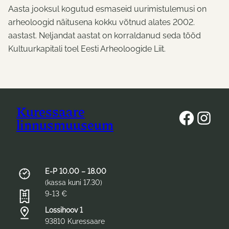
Aasta jooksul kogutud esmaseid uurimistulemusi on
arheoloogid näitusena kokku võtnud alates 2002.
aastast. Neljandat aastat on korraldanud seda tööd
Kultuurkapitali toel Eesti Arheoloogide Liit.
Kuressaare
Face
Ins
linnusmuuseum
E-P 10.00 – 18.00
(kassa kuni 17.30)
9-13 €
Lossihoov 1
93810 Kuressaare