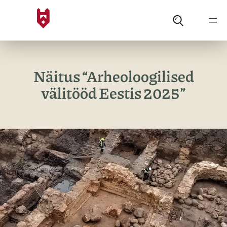
Liigu
sisu
juurde
Näitus “Arheoloogilised
välitööd Eestis 2025”