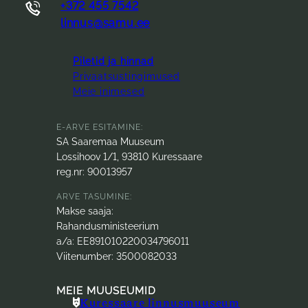
+372 455 7542
linnus@samu.ee
Piletid ja hinnad
Privaatsustingimused
Meie inimesed
E-ARVE ESITAMINE:
SA Saaremaa Muuseum
Lossihoov 1/1, 93810 Kuressaare
reg.nr: 90013957
ARVE TASUMINE:
Makse saaja:
Rahandusministeerium
a/a: EE891010220034796011
Viitenumber: 3500082033
MEIE MUUSEUMID
Kuressaare linnusmuuseum