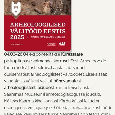
04.03–26.04
eksponeeritakse
Kuressaare
piiskopilinnuse kolmandal korrusel
Eesti Arheoloogide
Liidu rändnäitust eelmisel aastal läbi viidud
olulisematest arheoloogilistest välitöödest. Lisaks saab
vaadata ka väikest valikut
põnevamatest
arheoloogilistest leidudest
, mis eelmisel aastal
Saaremaa Muuseumi arheoloogiakogusse jõudsid.
Näiteks Kaarma kihelkonnast Kärdu külast leitud nn
oseringi ehk viikingiaegset hõbedast rahavõru, kust löödi
vajadusel kaalumiseks tükke. Saaremaalt on teada kolm